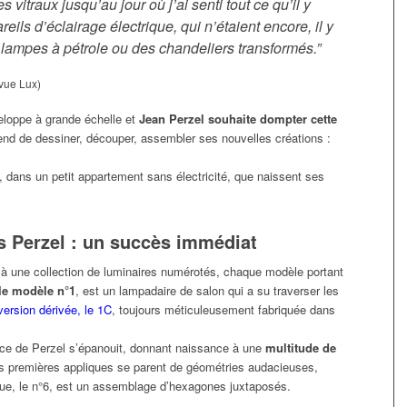
 vitraux jusqu’au jour où j’ai senti tout ce qu’il y
reils d’éclairage électrique, qui n’étaient encore, il y
lampes à pétrole ou des chandeliers transformés.”
evue Lux)
veloppe à grande échelle et
Jean Perzel souhaite dompter cette
prend de dessiner, découper, assembler ses nouvelles créations :
, dans un petit appartement sans électricité, que naissent ses
s Perzel : un succès immédiat
à une collection de luminaires numérotés, chaque modèle portant
le modèle n°1
, est un lampadaire de salon qui a su traverser les
version dérivée, le 1C
, toujours méticuleusement fabriquée dans
rice de Perzel s’épanouit, donnant naissance à une
multitude de
es premières appliques se parent de géométries audacieuses,
ue, le n°6, est un assemblage d’hexagones juxtaposés.