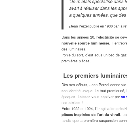
“Je m’étais spécialisé dans les
avait à réaliser dans les appa
a quelques années, que des 
(
Jean Perzel publié en 1930 par la r
Dans les années 20, l’électricité se dé
nouvelle source lumineuse
. Il entre
des luminaires.
Ironie du sort, c’est sous un bec de gaz
premières pièces.
Les premiers luminaire
Dès ses débuts, Jean Perzel donne vie 
son identité unique. Le tout premier-né,
époques. Laissez-vous captiver par
sa 
nos ateliers !
Entre 1922 et 1924, l’imagination créat
pièces inspirées de l’art du vitrail
. L
tandis que la première suspension conn