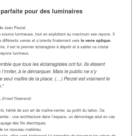
 parfaite pour des luminaires
 de Jean Perzel.
a source lumineuse, tout en exploitant au maximum ses rayons. Il
e différents verres et s’oriente finalement vers
le verre optique
.
ie, il est le premier éclairagiste à dépolir et à sabler ce cristal
 rayons lumineux.
ble que tous les éclairagistes ont fui. Ils étaient
l’imiter, à le démarquer. Mais le public ne s’y
 seul maître de la place. (…) Perzel est vraiment le
.”
, Ernest Tisserand)
, hérité de son art de maître-verrier, au profit du laiton. Ce
ertés : une architecture dans l’espace, un démontage aisé en cas
squage des fils électriques.
 de ce nouveau matériau.
cès, elles vont également lui permettre de traverser les crises de