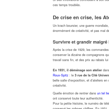
ces temps troublés.
De crise en crise, les At
Un krach boursier, une guerre mondiale,
énormément de créativité, et pas mal de r
Survivre et grandir malgré 
Après la crise de 1929, les commandes s
conserver la dizaine de compagnons qu
travail sans fin, et des prix au rabais l
En 1931, il déménage son atelier
dans 
Roux-Spitz
: le
3 rue de la Cité Univers
belle salle d’exposition, et d’ateliers e
créativité.
Quelle émotion de rentrer dans
un tel li
ont conservé toute leur authenticité.
Pour la petite histoire, le numéro de té
conservé les mêmes chiffres. En 1931, 