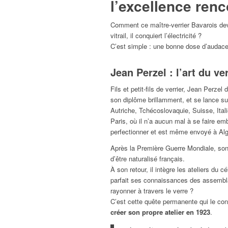
l’excellence renco
Comment ce maître-verrier Bavarois dev
vitrail, il conquiert l’électricité ?
C’est simple : une bonne dose d’audace,
Jean Perzel : l’art du ve
Fils et petit-fils de verrier, Jean Perze
son diplôme brillamment, et se lance su
Autriche, Tchécoslovaquie, Suisse, Ital
Paris, où il n’a aucun mal à se faire em
perfectionner et est même envoyé à Alge
Après la Première Guerre Mondiale, son 
d’être naturalisé français.
À son retour, il intègre les ateliers du 
parfait ses connaissances des assemblag
rayonner à travers le verre ?
C’est cette quête permanente qui le condu
créer son propre atelier en 1923
.