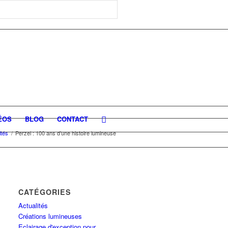
ÉOS
BLOG
CONTACT
ités
/
Perzel : 100 ans d’une histoire lumineuse
CATÉGORIES
Actualités
Créations lumineuses
Eclairage d'exception pour