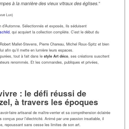
mpes à la manière des vieux vitraux des églises.”
evue Lux)
n d’Automne. Sélectionnés et exposés, ils séduisent
schild
, qui acquiert la collection complète. C’est le début du
obert Mallet-Stevens, Pierre Chareau, Michel Roux-Spitz et bien
 lui afin qu’il mette en lumière leurs espaces.
purées, tout à fait dans le
style Art déco
, ses créations suscitent
écorateurs renommés. Et les commandes, publiques et privées,
ivre : le défi réussi de
rzel, à travers les époques
avoir-faire artisanal de maître-verrier et sa compréhension éclairée
s conçus pour l’électricité. Animé par une passion insatiable, il
se, repoussant sans cesse les limites de son art.