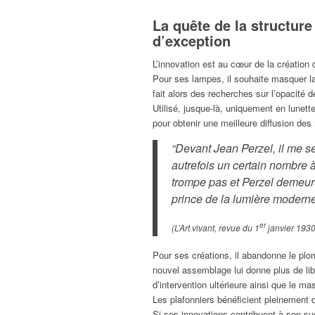
La quête de la structure
d’exception
L’innovation est au cœur de la création
Pour ses lampes, il souhaite masquer l
fait alors des recherches sur l’opacité d
Utilisé, jusque-là, uniquement en lunetter
pour obtenir une meilleure diffusion des
“Devant Jean Perzel, il me sem
autrefois un certain nombre à 
trompe pas et Perzel demeure
prince de la lumière moderne
er
(L’Art vivant, revue du 1
janvier 1930
Pour ses créations, il abandonne le plomb
nouvel assemblage lui donne plus de lib
d’intervention ultérieure ainsi que le ma
Les plafonniers bénéficient pleinement
Si ses innovations contribuent à son suc