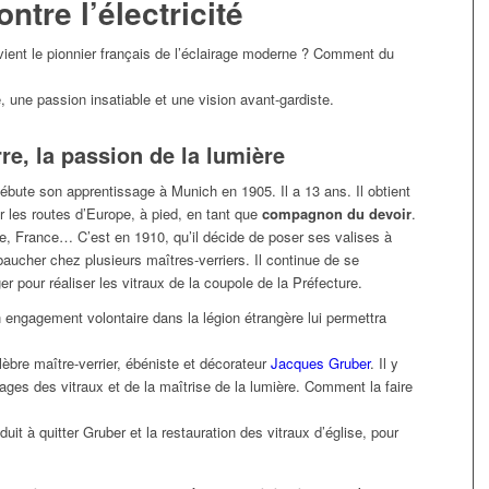
ntre l’électricité
ient le pionnier français de l’éclairage moderne ? Comment du
 une passion insatiable et une vision avant-gardiste.
rre, la passion de la lumière
l débute son apprentissage à Munich en 1905. Il a 13 ans. Il obtient
r les routes d’Europe, à pied, en tant que
compagnon du devoir
.
ie, France… C’est en 1910, qu’il décide de poser ses valises à
baucher chez plusieurs maîtres-verriers. Il continue de se
r pour réaliser les vitraux de la coupole de la Préfecture.
engagement volontaire dans la légion étrangère lui permettra
célèbre maître-verrier, ébéniste et décorateur
Jacques Gruber
. Il y
es des vitraux et de la maîtrise de la lumière. Comment la faire
it à quitter Gruber et la restauration des vitraux d’église, pour