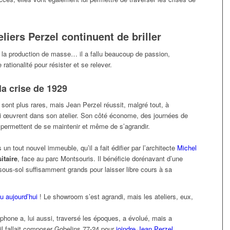
eliers Perzel continuent de briller
 la production de masse… il a fallu beaucoup de passion,
ationalité pour résister et se relever.
la crise de 1929
ont plus rares, mais Jean Perzel réussit, malgré tout, à
i œuvrent dans son atelier. Son côté économe, des journées de
ui permettent de se maintenir et même de s’agrandir.
un tout nouvel immeuble, qu’il a fait édifier par l’architecte
Michel
itaire
, face au parc Montsouris. Il bénéficie dorénavant d’une
n sous-sol suffisamment grands pour laisser libre cours à sa
eu aujourd’hui
! Le showroom s’est agrandi, mais les ateliers, eux,
léphone a, lui aussi, traversé les époques, a évolué, mais a
il fallait composer Gobelins 77-24 pour
joindre Jean Perzel
.