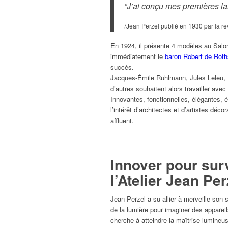
“J’ai conçu mes premières la
(
Jean Perzel publié en 1930 par la r
En 1924, il présente 4 modèles au Salo
immédiatement le
baron Robert de Roth
succès.
Jacques-Émile Ruhlmann, Jules Leleu, R
d’autres souhaitent alors travailler avec
Innovantes, fonctionnelles, élégantes, é
l’intérêt d’architectes et d’artistes d
affluent.
Innover pour surv
l’Atelier Jean Pe
Jean Perzel a su allier à merveille son s
de la lumière pour imaginer des appareil
cherche à atteindre la maîtrise lumineu