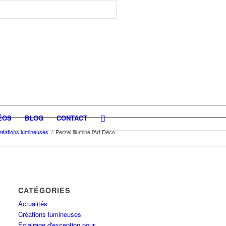
ÉOS
BLOG
CONTACT
réations lumineuses
/
Perzel illumine l’Art Déco
CATÉGORIES
Actualités
Créations lumineuses
Eclairage d'exception pour