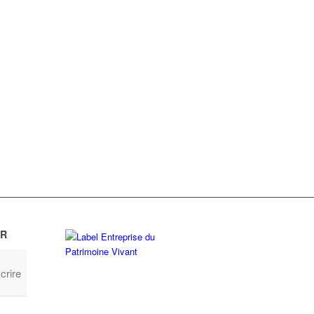
R
crire