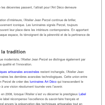
 les décennies passent, l’attrait pour l’Art Déco demeure
n d’intérieure, l’Atelier Jean Perzel continue de briller,
ouvement iconique. Les luminaires signés Perzel, toujours
rouvent leur place dans les intérieurs contemporains. En apportant
aque espace, ils témoignent de la pérennité et de la pertinence de
la tradition
ue moderniste, l’Atelier Jean Perzel se distingue également par
 qualité et l’innovation.
iques artisanales ancestrales
restent inchangés, l’Atelier Jean
naires les dernières avancées technologiques. Cette union entre
on Perzel de créer des
luminaires Art Déco
qui transcendent le
e à une vision résolument tournée vers l’avenir.
n 2008, lorsque l’Atelier s’est vu décerner le prestigieux
Label
Ce label récompense l’excellence du savoir-faire français et
el envers la préservation des techniques artisanales tout en