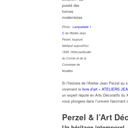
pureté des
formes
modernistes.
Photo :
Lampadaire 1
C
de l’Atelier Jean
Perzel, toujours
fabriqué aujourd’hui.
1928, Hôtel particulier
du Comte et de la
Comtesse de
Noailles.
Si l’histoire de l’Atelier Jean Perzel a
vivement le
livre d’art « ATELIERS JEA
un expert réputé en Arts Décoratifs du
vous plongera dans l’univers fascinant d
Perzel & l’Art Dé
Un héritage intemporel