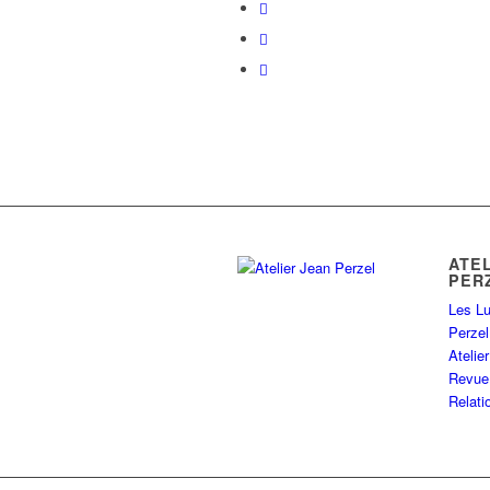
ATE
PER
Les Lu
Perzel
Ateli
Revue
Relati