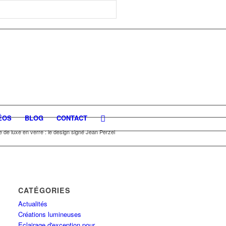
ÉOS
BLOG
CONTACT
 de luxe en verre : le design signé Jean Perzel
CATÉGORIES
Actualités
Créations lumineuses
Eclairage d'exception pour