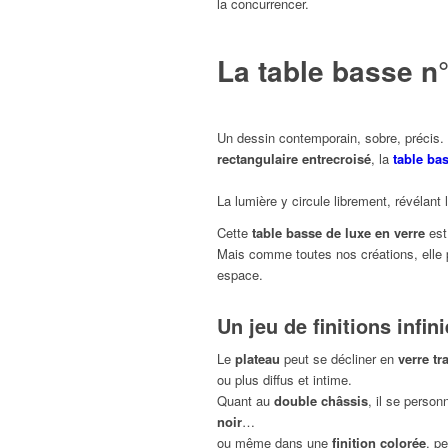
la concurrencer.
La table basse n°
Un dessin contemporain, sobre, précis
rectangulaire entrecroisé
, la
table ba
La lumière y circule librement, révélant 
Cette
table basse de luxe en verre
est
Mais comme toutes nos créations, elle 
espace.
Un jeu de finitions infin
Le
plateau
peut se décliner en
verre tr
ou plus diffus et intime.
Quant au
double châssis
, il se personn
noir
…
ou même dans une
finition colorée
, p