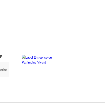
R
crire