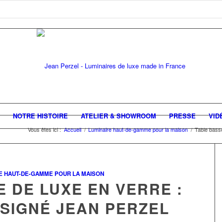
NOTRE HISTOIRE
ATELIER & SHOWROOM
PRESSE
VID
Vous êtes ici :
Accueil
/
Luminaire haut-de-gamme pour la maison
/
Table basse
E HAUT-DE-GAMME POUR LA MAISON
 DE LUXE EN VERRE :
 SIGNÉ JEAN PERZEL