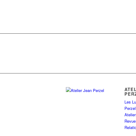
ATE
PER
Les Lu
Perzel
Ateli
Revue
Relati