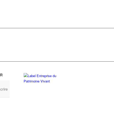
R
crire