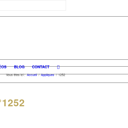
ÉOS
BLOG
CONTACT
Vous êtes ici :
Accueil
/
Appliques
/
1252
1252