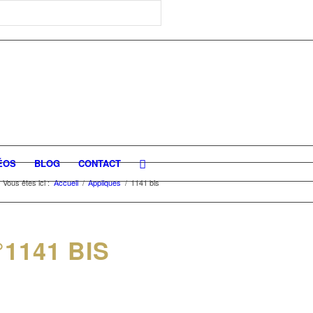
ÉOS
BLOG
CONTACT
Vous êtes ici :
Accueil
/
Appliques
/
1141 bis
1141 BIS